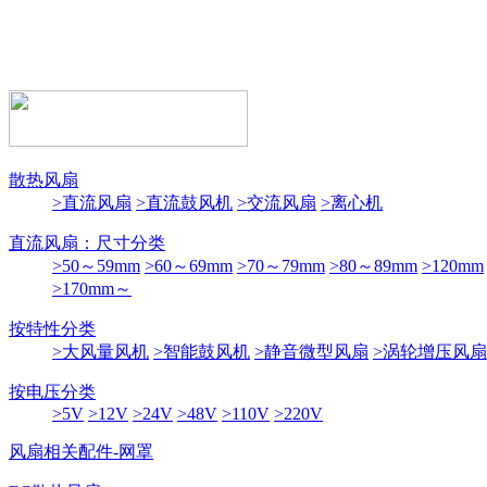
散热风扇
>直流风扇
>直流鼓风机
>交流风扇
>离心机
直流风扇：尺寸分类
>50～59mm
>60～69mm
>70～79mm
>80～89mm
>120mm
>170mm～
按特性分类
>大风量风机
>智能鼓风机
>静音微型风扇
>涡轮增压风扇
按电压分类
>5V
>12V
>24V
>48V
>110V
>220V
风扇相关配件-网罩