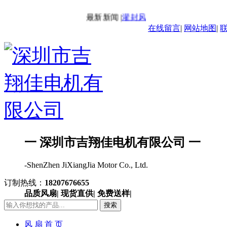
最新新闻 |
灌封风扇-IP68风扇
最新新闻 
在线留言
|
网站地图
|
一 深圳市吉翔佳电机有限公司 一
-ShenZhen JiXiangJia Motor Co., Ltd.
订制热线：
18207676655
品质风扇| 现货直供| 免费送样|
搜索
风 扇 首 页