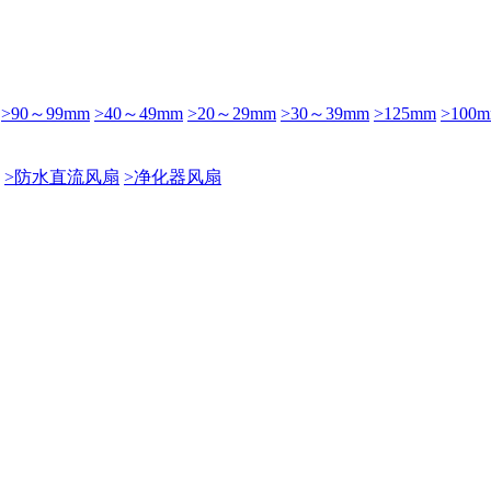
>90～99mm
>40～49mm
>20～29mm
>30～39mm
>125mm
>100
>防水直流风扇
>净化器风扇