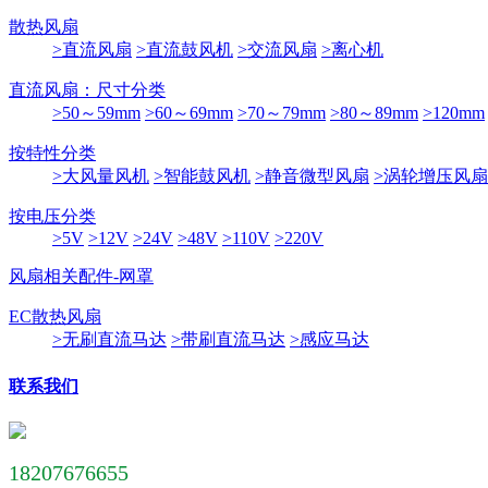
散热风扇
>直流风扇
>直流鼓风机
>交流风扇
>离心机
直流风扇：尺寸分类
>50～59mm
>60～69mm
>70～79mm
>80～89mm
>120mm
按特性分类
>大风量风机
>智能鼓风机
>静音微型风扇
>涡轮增压风扇
按电压分类
>5V
>12V
>24V
>48V
>110V
>220V
风扇相关配件-网罩
EC散热风扇
>无刷直流马达
>带刷直流马达
>感应马达
联系我们
18207676655