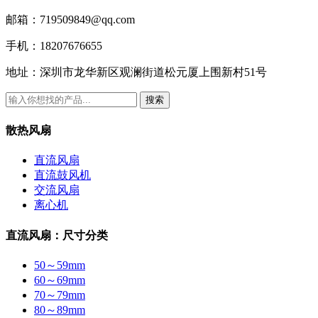
邮箱：
719509849@qq.com
手机：
18207676655
地址：
深圳市龙华新区观澜街道松元厦上围新村51号
搜索
散热风扇
直流风扇
直流鼓风机
交流风扇
离心机
直流风扇：尺寸分类
50～59mm
60～69mm
70～79mm
80～89mm