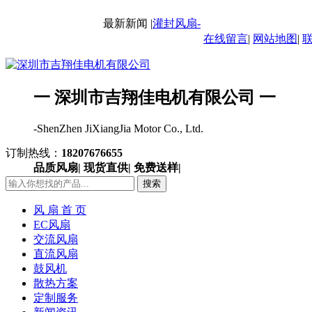
最新新闻 |
灌封风扇-IP68风扇
最新新闻 |
交
在线留言
|
网站地图
|
一 深圳市吉翔佳电机有限公司 一
-ShenZhen JiXiangJia Motor Co., Ltd.
订制热线：
18207676655
品质风扇| 现货直供| 免费送样|
搜索
风 扇 首 页
EC风扇
交流风扇
直流风扇
鼓风机
散热方案
定制服务