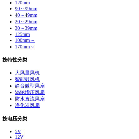
120mm
90～99mm
40～49mm
20～29mm
30～39mm
125mm
100mm～
170mm～
按特性分类
大风量风机
智能鼓风机
静音微型风扇
涡轮增压风扇
防水直流风扇
净化器风扇
按电压分类
5V
12V